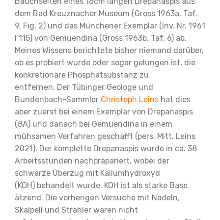
Bauchseiten eines 16cm langen Drepanaspis
aus
dem Bad Kreuznacher Museum (Gross 1963a,
Taf.
9, Fig. 2)
und das Münchener Exemplar (Inv. Nr.
1961
I 115) von Gemuendina (Gross 1963b, Taf. 6)
ab.
Meines Wissens berichtete bisher niemand darüber,
ob es probiert wurde oder sogar gelungen ist,
die
konkretionäre Phosphatsubstanz zu
entfernen.
Der Tübinger Geologe und
Bundenbach-Sammler
Christoph Leins
hat dies
aber zuerst bei einem Exemplar von Drepanaspis
(8A) und danach bei Gemuendina in einem
mühsamen Verfahren geschafft (pers.
Mitt. Leins
2021). Der komplette Drepanaspis wurde
in ca. 38
Arbeitsstunden nachpräpariert, wobei
der
schwarze Überzug mit Kaliumhydroxyd
(KOH)
behandelt wurde. KOH ist als starke Base
ätzend. Die
vorherigen Versuche mit Nadeln,
Skalpell und Strahler waren nicht