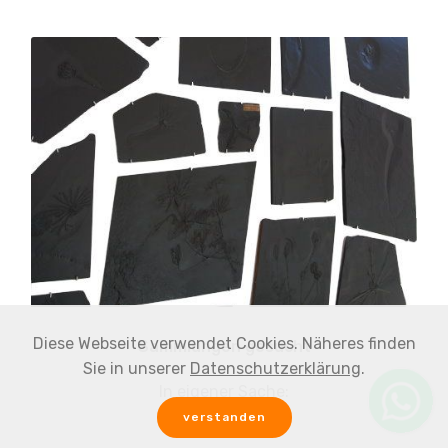
Diese Webseite verwendet Cookies. Näheres finden
Sammlungen gesucht
Sie in unserer
Datenschutzerklärung
.
In eigener Sache:
Fossiliengesuch
verstanden